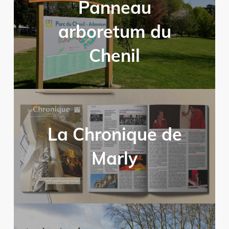
Panneau
arboretum du
Chenil
La Chronique de
Marly