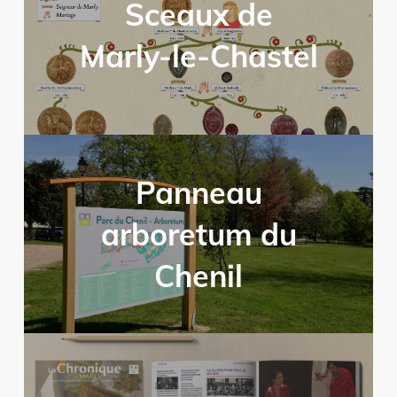
Sceaux de
Marly-le-Chastel
Panneau
arboretum du
Chenil