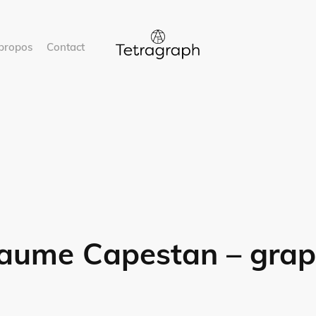
propos
Contact
laume Capestan – grap